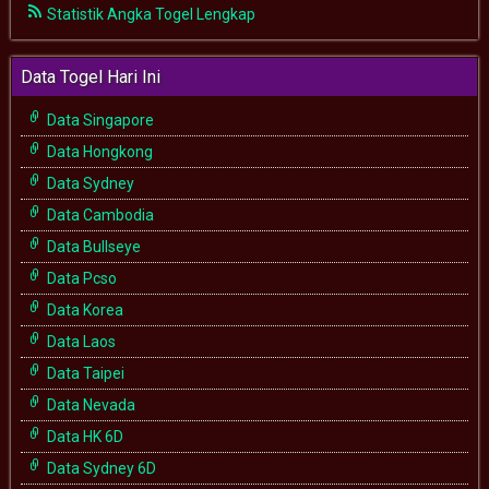
Statistik Angka Togel Lengkap
Data Togel Hari Ini
Data Singapore
Data Hongkong
Data Sydney
Data Cambodia
Data Bullseye
Data Pcso
Data Korea
Data Laos
Data Taipei
Data Nevada
Data HK 6D
Data Sydney 6D