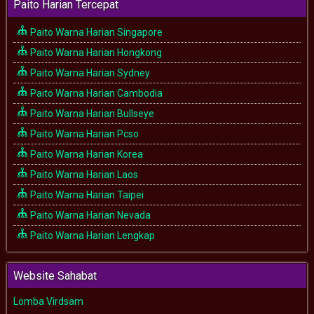
Paito Harian Tercepat
Paito Warna Harian Singapore
Paito Warna Harian Hongkong
Paito Warna Harian Sydney
Paito Warna Harian Cambodia
Paito Warna Harian Bullseye
Paito Warna Harian Pcso
Paito Warna Harian Korea
Paito Warna Harian Laos
Paito Warna Harian Taipei
Paito Warna Harian Nevada
Paito Warna Harian Lengkap
Website Sahabat
Lomba Virdsam