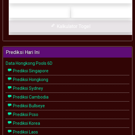
Kombinasi 4D
Kolaborasi LN
Kalkulator Togel
Prediksi Hari Ini
Data Hongkong Pools 6D
Prediksi Singapore
Prediksi Hongkong
Prediksi Sydney
Prediksi Cambodia
Prediksi Bullseye
Prediksi Pcso
Prediksi Korea
Prediksi Laos