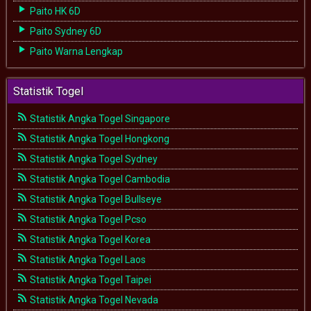
Paito HK 6D
Paito Sydney 6D
Paito Warna Lengkap
Statistik Togel
Statistik Angka Togel Singapore
Statistik Angka Togel Hongkong
Statistik Angka Togel Sydney
Statistik Angka Togel Cambodia
Statistik Angka Togel Bullseye
Statistik Angka Togel Pcso
Statistik Angka Togel Korea
Statistik Angka Togel Laos
Statistik Angka Togel Taipei
Statistik Angka Togel Nevada