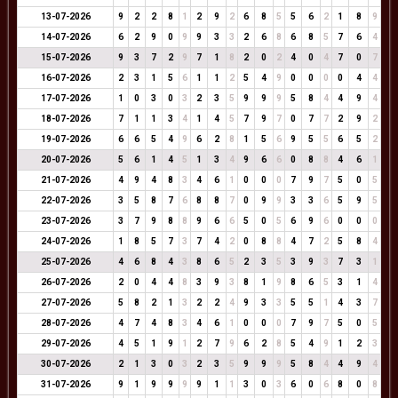
13-07-2026
9
2
2
8
1
2
9
2
6
8
5
5
6
2
1
8
9
14-07-2026
6
2
9
0
9
9
3
3
2
6
8
6
8
5
7
6
4
15-07-2026
9
3
7
2
9
7
1
8
2
0
2
4
0
4
7
0
7
16-07-2026
2
3
1
5
6
1
1
2
5
4
9
0
0
0
0
4
4
17-07-2026
1
0
3
0
3
2
3
5
9
9
9
5
8
4
4
9
4
18-07-2026
7
1
1
3
4
1
4
5
7
9
7
0
7
7
2
9
2
19-07-2026
6
6
5
4
9
6
2
8
1
5
6
9
5
5
6
5
2
20-07-2026
5
6
1
4
5
1
3
4
9
6
6
0
8
8
4
6
1
21-07-2026
4
9
4
8
3
4
6
1
0
0
0
7
9
7
5
0
5
22-07-2026
3
5
8
7
6
8
8
7
0
9
9
3
3
6
5
9
5
23-07-2026
3
7
9
8
8
9
6
6
5
0
5
6
9
6
0
0
0
24-07-2026
1
8
5
7
3
7
4
2
0
8
8
4
7
2
5
8
4
25-07-2026
4
6
8
4
3
8
6
5
2
3
5
3
9
3
7
3
1
26-07-2026
2
0
4
4
8
3
9
3
8
1
9
8
6
5
3
1
4
27-07-2026
5
8
2
1
3
2
2
4
9
3
3
5
5
1
4
3
7
28-07-2026
4
7
4
8
3
4
6
1
0
0
0
7
9
7
5
0
5
29-07-2026
4
5
1
9
1
2
7
9
6
2
8
5
4
9
1
2
3
30-07-2026
2
1
3
0
3
2
3
5
9
9
9
5
8
4
4
9
4
31-07-2026
9
1
9
9
9
9
1
1
3
0
3
6
0
6
8
0
8