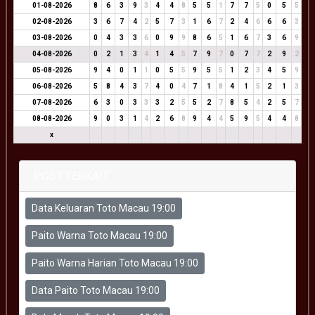
01-08-2026
8
6
3
9
3
4
4
8
5
5
1
7
7
5
0
5
5
02-08-2026
3
6
7
4
2
5
7
3
1
6
7
2
4
6
6
6
3
03-08-2026
0
4
3
3
6
0
9
9
8
6
5
1
6
7
3
6
9
04-08-2026
0
2
1
3
4
1
4
5
7
9
7
0
7
7
2
9
2
05-08-2026
9
4
0
1
1
0
5
5
9
5
5
1
2
3
4
5
9
06-08-2026
5
8
4
3
7
4
0
4
7
1
8
4
1
5
2
1
3
07-08-2026
6
3
0
3
3
3
2
5
5
2
7
8
5
4
2
5
7
08-08-2026
9
0
3
1
4
2
6
8
9
4
4
5
9
5
4
4
8
x
POST TERKAIT
Data Keluaran Toto Macau 19:00
Paito Warna Toto Macau 19:00
Paito Warna Harian Toto Macau 19:00
Data Paito Toto Macau 19:00