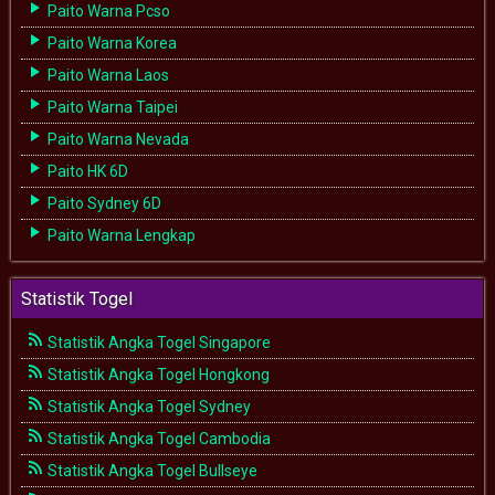
Paito Warna Pcso
Paito Warna Korea
Paito Warna Laos
Paito Warna Taipei
Paito Warna Nevada
Paito HK 6D
Paito Sydney 6D
Paito Warna Lengkap
Statistik Togel
Statistik Angka Togel Singapore
Statistik Angka Togel Hongkong
Statistik Angka Togel Sydney
Statistik Angka Togel Cambodia
Statistik Angka Togel Bullseye