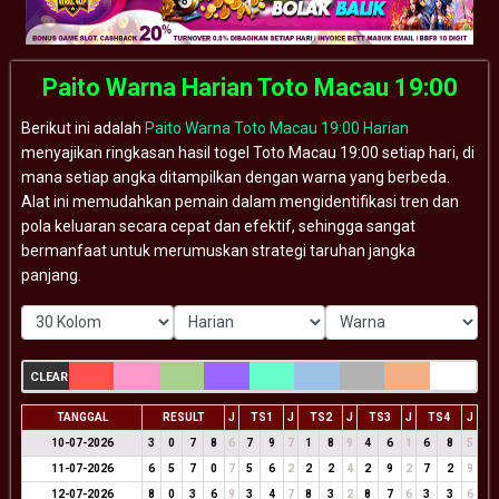
Paito Warna Harian Toto Macau 19:00
Berikut ini adalah
Paito Warna Toto Macau 19:00 Harian
menyajikan ringkasan hasil togel Toto Macau 19:00 setiap hari, di
mana setiap angka ditampilkan dengan warna yang berbeda.
Alat ini memudahkan pemain dalam mengidentifikasi tren dan
pola keluaran secara cepat dan efektif, sehingga sangat
bermanfaat untuk merumuskan strategi taruhan jangka
panjang.
CLEAR
TANGGAL
RESULT
J
TS1
J
TS2
J
TS3
J
TS4
J
10-07-2026
3
0
7
8
6
7
9
7
1
8
9
4
6
1
6
8
5
11-07-2026
6
5
7
0
7
5
6
2
2
2
4
2
9
2
7
2
9
12-07-2026
8
0
3
6
9
3
4
7
8
3
2
8
7
6
3
3
6