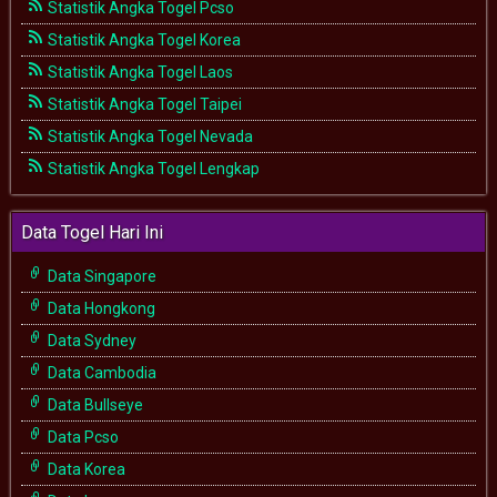
Statistik Angka Togel Pcso
Statistik Angka Togel Korea
Statistik Angka Togel Laos
Statistik Angka Togel Taipei
Statistik Angka Togel Nevada
Statistik Angka Togel Lengkap
Data Togel Hari Ini
Data Singapore
Data Hongkong
Data Sydney
Data Cambodia
Data Bullseye
Data Pcso
Data Korea