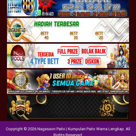
Copyright © 2026 Nagasaon Paito | Kumpulan Paito Warna Lengkap. All
Rights Reserved.