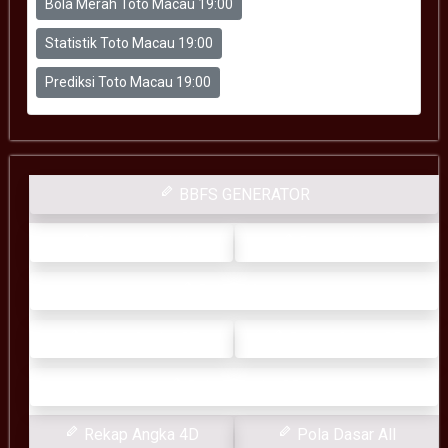
Bola Merah Toto Macau 19:00
Statistik Toto Macau 19:00
Prediksi Toto Macau 19:00
BBFS GENERATOR
Generator LN
Rumus Harian
Rekap Kumat
Rekap Angka CT
Rekap Angka 3D
Rekap Angka 2D
Rekap Angka 4D
Pola Dasar All