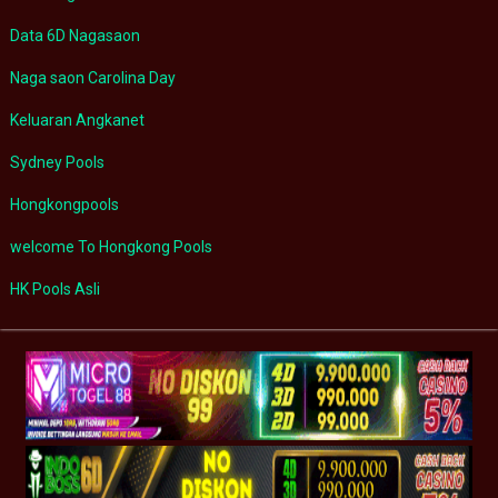
Data 6D Nagasaon
Naga saon Carolina Day
Keluaran Angkanet
Sydney Pools
Hongkongpools
welcome To Hongkong Pools
HK Pools Asli