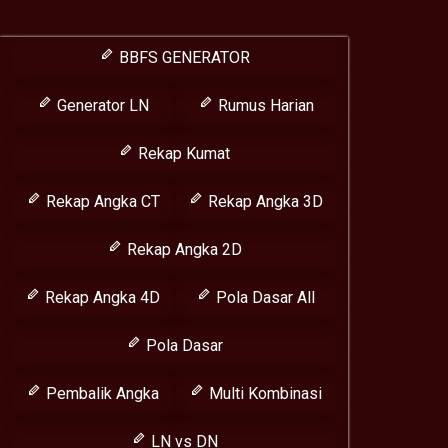
BBFS GENERATOR
Generator LN
Rumus Harian
Rekap Kumat
Rekap Angka CT
Rekap Angka 3D
Rekap Angka 2D
Rekap Angka 4D
Pola Dasar All
Pola Dasar
Pembalik Angka
Multi Kombinasi
LN vs DN