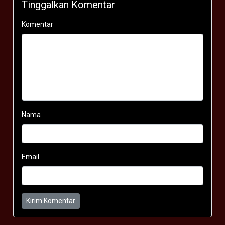
Tinggalkan Komentar
Komentar
Nama
Email
Kirim Komentar