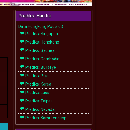
Prediksi Hari Ini
Data Hongkong Pools 6D
Prediksi Singapore
Prediksi Hongkong
Prediksi Sydney
Prediksi Cambodia
Prediksi Bullseye
Prediksi Pcso
Prediksi Korea
Prediksi Laos
Prediksi Taipei
Prediksi Nevada
Prediksi Kami Lengkap