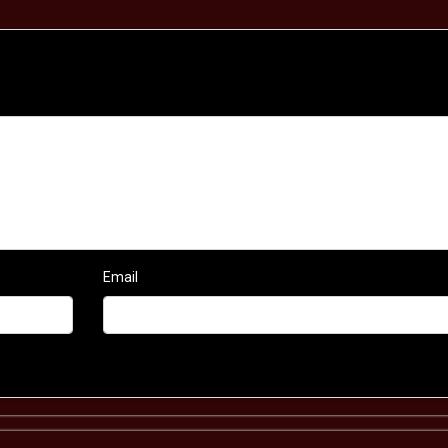
Email