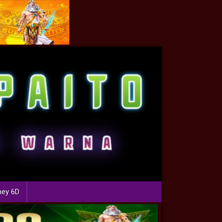
ney 6D