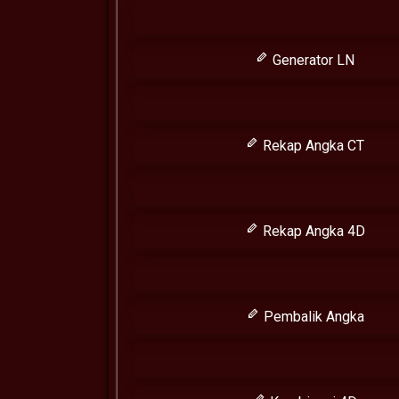
Generator LN
Rekap Angka CT
Rekap Angka 4D
Pembalik Angka