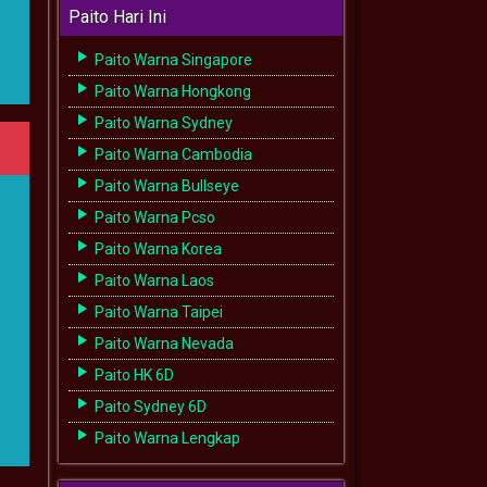
Paito Hari Ini
Paito Warna Singapore
Paito Warna Hongkong
Paito Warna Sydney
Paito Warna Cambodia
Paito Warna Bullseye
Paito Warna Pcso
Paito Warna Korea
Paito Warna Laos
Paito Warna Taipei
Paito Warna Nevada
Paito HK 6D
Paito Sydney 6D
Paito Warna Lengkap