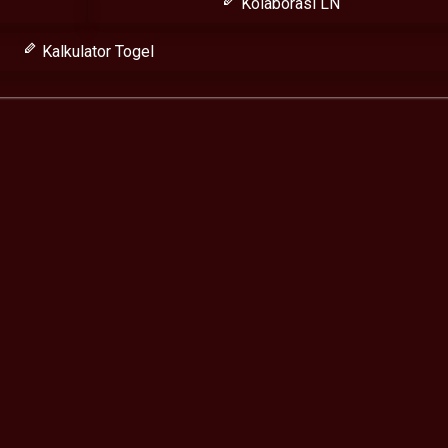
Kolaborasi LN
Kalkulator Togel