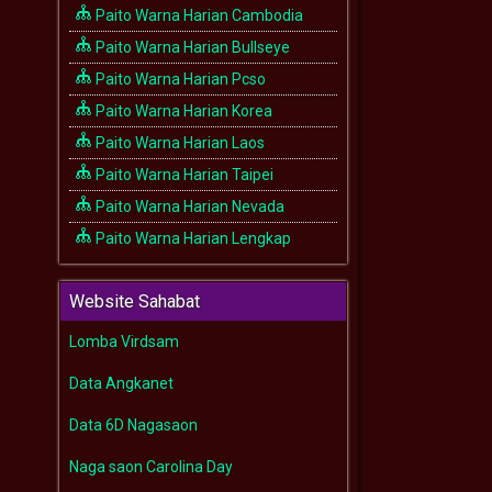
Paito Warna Harian Cambodia
Paito Warna Harian Bullseye
Paito Warna Harian Pcso
Paito Warna Harian Korea
Paito Warna Harian Laos
Paito Warna Harian Taipei
Paito Warna Harian Nevada
Paito Warna Harian Lengkap
Website Sahabat
Lomba Virdsam
Data Angkanet
Data 6D Nagasaon
Naga saon Carolina Day