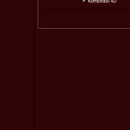
Kombinasi 4D