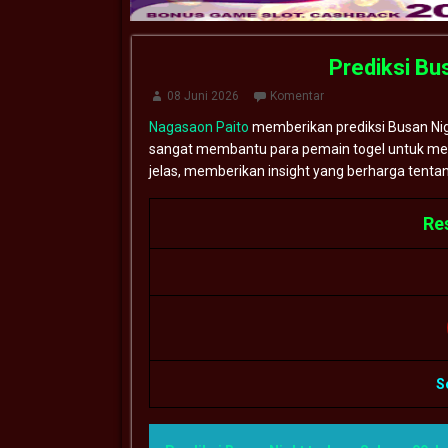
Prediksi Bu
08 Juni 2026
Komentar
Nagasaon Paito
memberikan prediksi Busan Nigh
sangat membantu para pemain togel untuk men
jelas, memberikan insight yang berharga tentan
Re
S