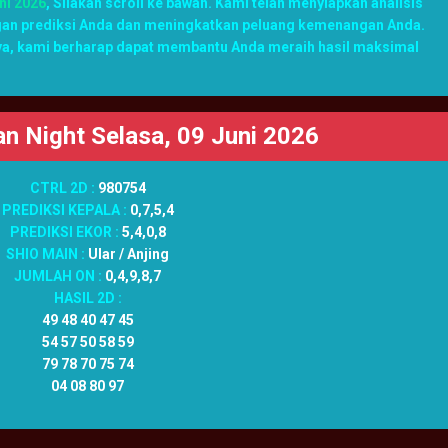
ni 2026
,
Silakan scroll ke bawah. Kami telah menyiapkan analisis
an prediksi Anda dan meningkatkan peluang kemenangan Anda.
aya, kami berharap dapat membantu Anda meraih hasil maksimal
an Night Selasa, 09 Juni 2026
CTRL 2D :
980754
PREDIKSI KEPALA :
0,7,5,4
PREDIKSI EKOR :
5,4,0,8
SHIO MAIN :
Ular / Anjing
JUMLAH ON :
0,4,9,8,7
HASIL 2D :
49 48 40 47 45
54 57 50 58 59
79 78 70 75 74
04 08 80 97