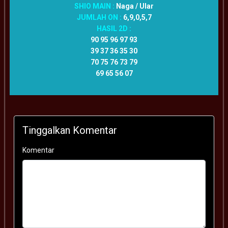
SHIO MAIN :
Naga / Ular
JUMLAH ON :
6,9,0,5,7
HASIL 2D :
90 95 96 97 93
39 37 36 35 30
70 75 76 73 79
69 65 56 07
Tinggalkan Komentar
Komentar