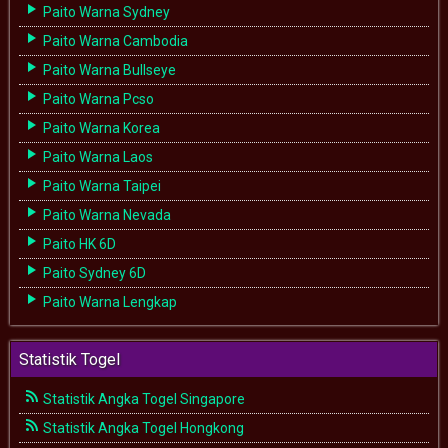
Paito Warna Sydney
Paito Warna Cambodia
Paito Warna Bullseye
Paito Warna Pcso
Paito Warna Korea
Paito Warna Laos
Paito Warna Taipei
Paito Warna Nevada
Paito HK 6D
Paito Sydney 6D
Paito Warna Lengkap
Statistik Togel
Statistik Angka Togel Singapore
Statistik Angka Togel Hongkong