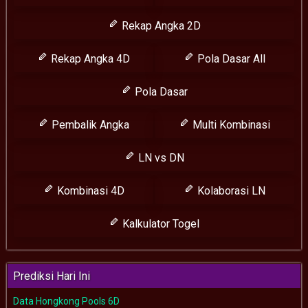
Rekap Angka 2D
Rekap Angka 4D
Pola Dasar All
Pola Dasar
Pembalik Angka
Multi Kombinasi
LN vs DN
Kombinasi 4D
Kolaborasi LN
Kalkulator Togel
Prediksi Hari Ini
Data Hongkong Pools 6D