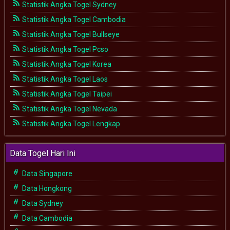
Statistik Angka Togel Sydney
Statistik Angka Togel Cambodia
Statistik Angka Togel Bullseye
Statistik Angka Togel Pcso
Statistik Angka Togel Korea
Statistik Angka Togel Laos
Statistik Angka Togel Taipei
Statistik Angka Togel Nevada
Statistik Angka Togel Lengkap
Data Togel Hari Ini
Data Singapore
Data Hongkong
Data Sydney
Data Cambodia