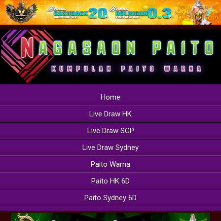
Home
Live Draw HK
Live Draw SGP
Live Draw Sydney
Paito Warna
Paito HK 6D
Paito Sydney 6D