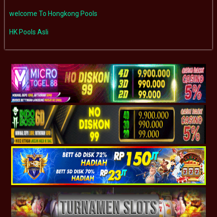
welcome To Hongkong Pools
HK Pools Asli