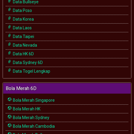
Data Bullseye
Data Pcso
Data Korea
Data Laos
Data Taipei
Data Nevada
Data HK 6D
Data Sydney 6D
Data Togel Lengkap
Bola Merah 6D
Bola Merah Singapore
Bola Merah HK
Bola Merah Sydney
Bola Merah Cambodia