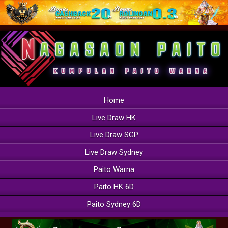
Home
Live Draw HK
Live Draw SGP
Live Draw Sydney
Paito Warna
Paito HK 6D
Paito Sydney 6D