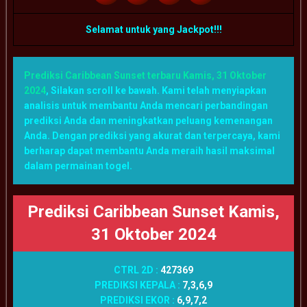
Selamat untuk yang Jackpot!!!
Prediksi Caribbean Sunset terbaru Kamis, 31 Oktober
2024
,
Silakan scroll ke bawah. Kami telah menyiapkan
analisis untuk membantu Anda mencari perbandingan
prediksi Anda dan meningkatkan peluang kemenangan
Anda. Dengan prediksi yang akurat dan terpercaya, kami
berharap dapat membantu Anda meraih hasil maksimal
dalam permainan togel.
Prediksi Caribbean Sunset Kamis,
31 Oktober 2024
CTRL 2D :
427369
PREDIKSI KEPALA :
7,3,6,9
PREDIKSI EKOR :
6,9,7,2