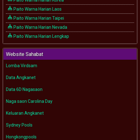
Paito Warna Harian Laos
Paito Warna Harian Taipei
Paito Warna Harian Nevada
Paito Warna Harian Lengkap
Website Sahabat
Lomba Virdsam
Data Angkanet
Data 6D Nagasaon
Naga saon Carolina Day
Keluaran Angkanet
Sydney Pools
Hongkongpools