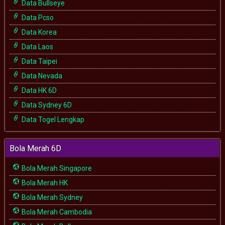
Data Bullseye
Data Pcso
Data Korea
Data Laos
Data Taipei
Data Nevada
Data HK 6D
Data Sydney 6D
Data Togel Lengkap
Bola Merah 6D
Bola Merah Singapore
Bola Merah HK
Bola Merah Sydney
Bola Merah Cambodia