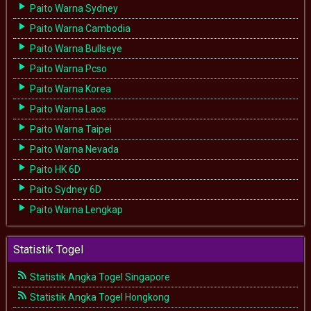
Paito Warna Sydney
Paito Warna Cambodia
Paito Warna Bullseye
Paito Warna Pcso
Paito Warna Korea
Paito Warna Laos
Paito Warna Taipei
Paito Warna Nevada
Paito HK 6D
Paito Sydney 6D
Paito Warna Lengkap
Statistik Togel
Statistik Angka Togel Singapore
Statistik Angka Togel Hongkong