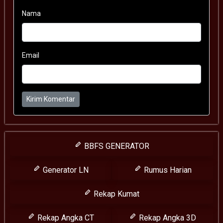
Nama
Email
Kirim Komentar
BBFS GENERATOR
Generator LN
Rumus Harian
Rekap Kumat
Rekap Angka CT
Rekap Angka 3D