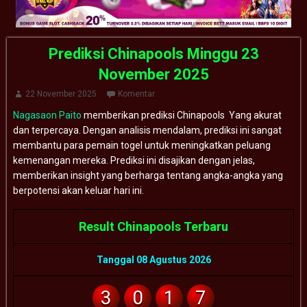
Prediksi Chinapools Minggu 23
November 2025
22 November 2025
Komentar
Nagasaon Paito
memberikan prediksi Chinapools Yang akurat
dan terpercaya. Dengan analisis mendalam, prediksi ini sangat
membantu para pemain togel untuk meningkatkan peluang
kemenangan mereka. Prediksi ini disajikan dengan jelas,
memberikan insight yang berharga tentang angka-angka yang
berpotensi akan keluar hari ini.
Result Chinapools Terbaru
Tanggal 08 Agustus 2026
3
0
1
7