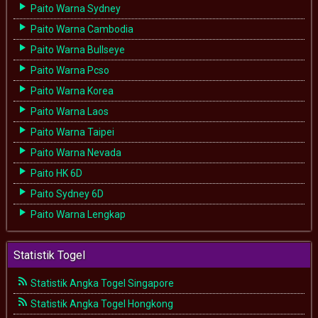
Paito Warna Sydney
Paito Warna Cambodia
Paito Warna Bullseye
Paito Warna Pcso
Paito Warna Korea
Paito Warna Laos
Paito Warna Taipei
Paito Warna Nevada
Paito HK 6D
Paito Sydney 6D
Paito Warna Lengkap
Statistik Togel
Statistik Angka Togel Singapore
Statistik Angka Togel Hongkong