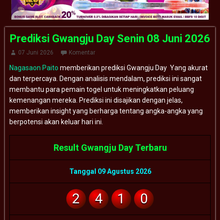
Prediksi Gwangju Day Senin 08 Juni 2026
07 Juni 2026
Komentar
Nagasaon Paito
memberikan prediksi Gwangju Day Yang akurat
dan terpercaya. Dengan analisis mendalam, prediksi ini sangat
membantu para pemain togel untuk meningkatkan peluang
kemenangan mereka. Prediksi ini disajikan dengan jelas,
memberikan insight yang berharga tentang angka-angka yang
berpotensi akan keluar hari ini.
Result Gwangju Day Terbaru
Tanggal 09 Agustus 2026
2
4
1
0