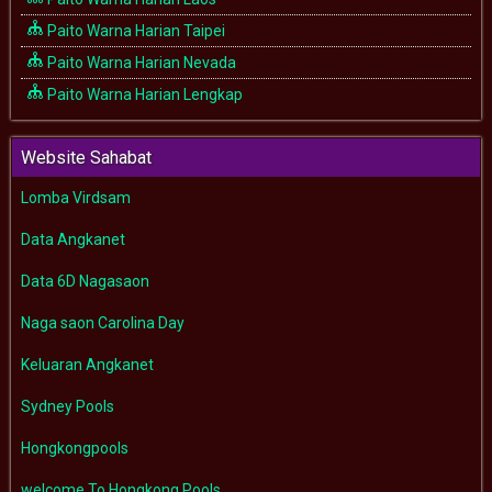
Paito Warna Harian Taipei
Paito Warna Harian Nevada
Paito Warna Harian Lengkap
Website Sahabat
Lomba Virdsam
Data Angkanet
Data 6D Nagasaon
Naga saon Carolina Day
Keluaran Angkanet
Sydney Pools
Hongkongpools
welcome To Hongkong Pools