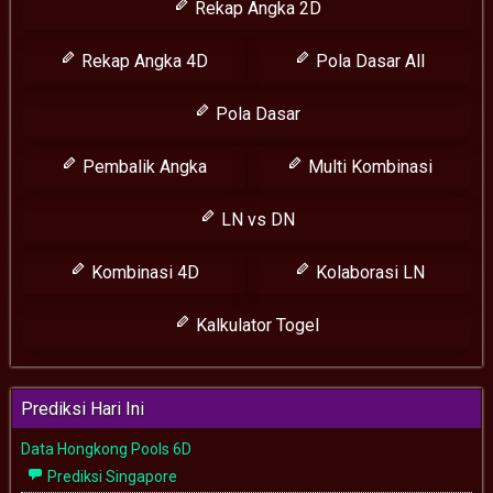
Rekap Angka 2D
Rekap Angka 4D
Pola Dasar All
Pola Dasar
Pembalik Angka
Multi Kombinasi
LN vs DN
Kombinasi 4D
Kolaborasi LN
Kalkulator Togel
Prediksi Hari Ini
Data Hongkong Pools 6D
Prediksi Singapore