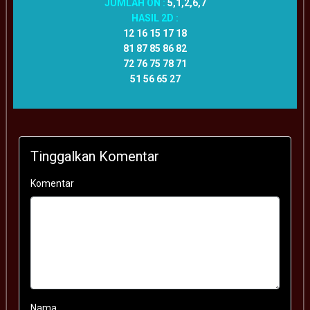
JUMLAH ON :
5,1,2,6,7
HASIL 2D :
12 16 15 17 18
81 87 85 86 82
72 76 75 78 71
51 56 65 27
Tinggalkan Komentar
Komentar
Nama