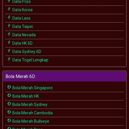
Data Pcso
Data Korea
Data Laos
Data Taipei
Data Nevada
Data HK 6D
Data Sydney 6D
Data Togel Lengkap
Bola Merah 6D
Bola Merah Singapore
Bola Merah HK
Bola Merah Sydney
Bola Merah Cambodia
Bola Merah Bullseye