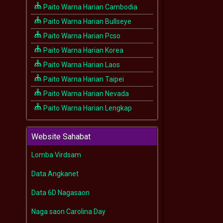
Paito Warna Harian Cambodia
Paito Warna Harian Bullseye
Paito Warna Harian Pcso
Paito Warna Harian Korea
Paito Warna Harian Laos
Paito Warna Harian Taipei
Paito Warna Harian Nevada
Paito Warna Harian Lengkap
Website Sahabat
Lomba Virdsam
Data Angkanet
Data 6D Nagasaon
Naga saon Carolina Day