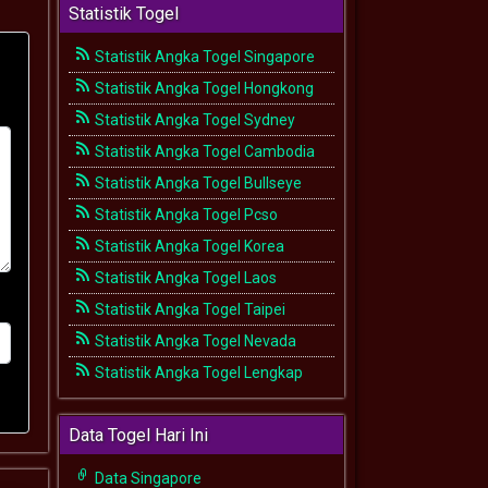
Statistik Togel
Statistik Angka Togel Singapore
Statistik Angka Togel Hongkong
Statistik Angka Togel Sydney
Statistik Angka Togel Cambodia
Statistik Angka Togel Bullseye
Statistik Angka Togel Pcso
Statistik Angka Togel Korea
Statistik Angka Togel Laos
Statistik Angka Togel Taipei
Statistik Angka Togel Nevada
Statistik Angka Togel Lengkap
Data Togel Hari Ini
Data Singapore