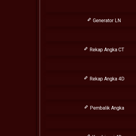
Generator LN
Rekap Angka CT
Rekap Angka 4D
Pembalik Angka