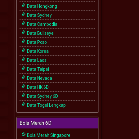
Data Hongkong
Data Sydney
Data Cambodia
Data Bullseye
Data Pcso
Data Korea
Data Laos
Data Taipei
Data Nevada
Data HK 6D
Data Sydney 6D
Data Togel Lengkap
Bola Merah 6D
Bola Merah Singapore