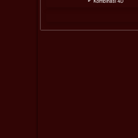
Kombinasi 4D