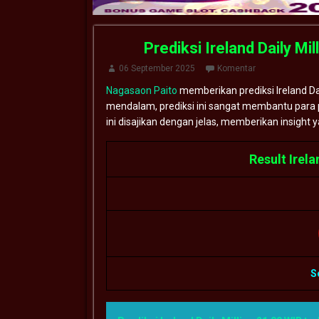
Prediksi Ireland Daily 
06 September 2025
Komentar
Nagasaon Paito
memberikan prediksi Ireland Da
mendalam, prediksi ini sangat membantu para
ini disajikan dengan jelas, memberikan insight 
Result Irela
S