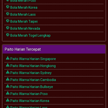
Bola Merah Pcso
Bola Merah Korea
Bola Merah Laos
Bola Merah Taipei
Bola Merah Nevada
Bola Merah Togel Lengkap
Paito Harian Tercepat
Paito Warna Harian Singapore
Paito Warna Harian Hongkong
Paito Warna Harian Sydney
Paito Warna Harian Cambodia
Paito Warna Harian Bullseye
Paito Warna Harian Pcso
Paito Warna Harian Korea
Paito Warna Harian Laos