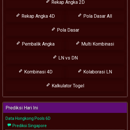
Rekap Angka 2D
Rekap Angka 4D
Pola Dasar All
Pola Dasar
Pembalik Angka
Multi Kombinasi
LN vs DN
Kombinasi 4D
Kolaborasi LN
Kalkulator Togel
Prediksi Hari Ini
Data Hongkong Pools 6D
Prediksi Singapore