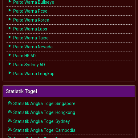
Paito Warna Bullseye
Paito Warna Pcso
Paito Warna Korea
Paito Warna Laos
Paito Warna Taipei
Paito Warna Nevada
Paito HK 6D
Paito Sydney 6D
Paito Warna Lengkap
Statistik Togel
Statistik Angka Togel Singapore
Statistik Angka Togel Hongkong
Statistik Angka Togel Sydney
Statistik Angka Togel Cambodia