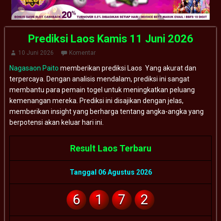
Prediksi Laos Kamis 11 Juni 2026
10 Juni 2026
Komentar
Nagasaon Paito
memberikan prediksi Laos Yang akurat dan
terpercaya. Dengan analisis mendalam, prediksi ini sangat
membantu para pemain togel untuk meningkatkan peluang
kemenangan mereka. Prediksi ini disajikan dengan jelas,
memberikan insight yang berharga tentang angka-angka yang
berpotensi akan keluar hari ini.
Result Laos Terbaru
Tanggal 06 Agustus 2026
6
1
7
2