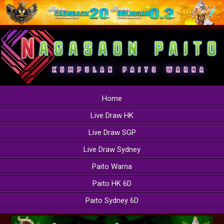
Home
Live Draw HK
Live Draw SGP
Live Draw Sydney
Paito Warna
Paito HK 6D
Paito Sydney 6D