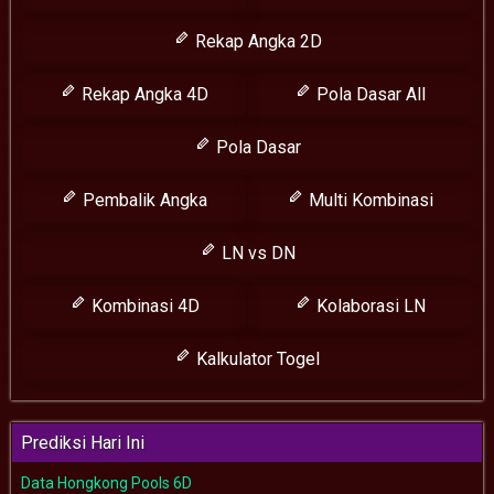
Rekap Angka 2D
Rekap Angka 4D
Pola Dasar All
Pola Dasar
Pembalik Angka
Multi Kombinasi
LN vs DN
Kombinasi 4D
Kolaborasi LN
Kalkulator Togel
Prediksi Hari Ini
Data Hongkong Pools 6D