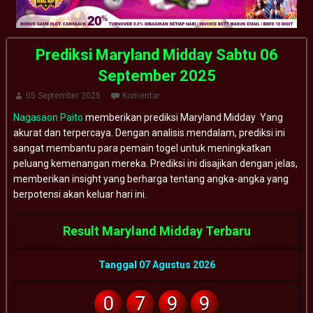
Prediksi Maryland Midday Sabtu 06
September 2025
05 September 2025
Komentar
Nagasaon Paito
memberikan prediksi Maryland Midday Yang
akurat dan terpercaya. Dengan analisis mendalam, prediksi ini
sangat membantu para pemain togel untuk meningkatkan
peluang kemenangan mereka. Prediksi ini disajikan dengan jelas,
memberikan insight yang berharga tentang angka-angka yang
berpotensi akan keluar hari ini.
Result Maryland Midday Terbaru
Tanggal 07 Agustus 2026
0
7
9
9