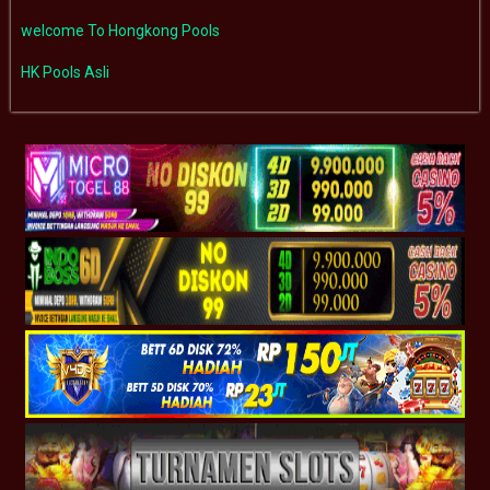
welcome To Hongkong Pools
HK Pools Asli