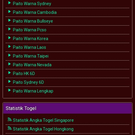
Paito Warna Sydney
Paito Warna Cambodia
Paito Warna Bullseye
Paito Warna Pcso
Paito Warna Korea
Paito Warna Laos
Paito Warna Taipei
Paito Warna Nevada
Paito HK 6D
Paito Sydney 6D
Paito Warna Lengkap
Statistik Togel
Statistik Angka Togel Singapore
Statistik Angka Togel Hongkong