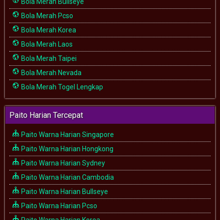
Bola Merah Bullseye
Bola Merah Pcso
Bola Merah Korea
Bola Merah Laos
Bola Merah Taipei
Bola Merah Nevada
Bola Merah Togel Lengkap
Paito Harian Tercepat
Paito Warna Harian Singapore
Paito Warna Harian Hongkong
Paito Warna Harian Sydney
Paito Warna Harian Cambodia
Paito Warna Harian Bullseye
Paito Warna Harian Pcso
Paito Warna Harian Korea