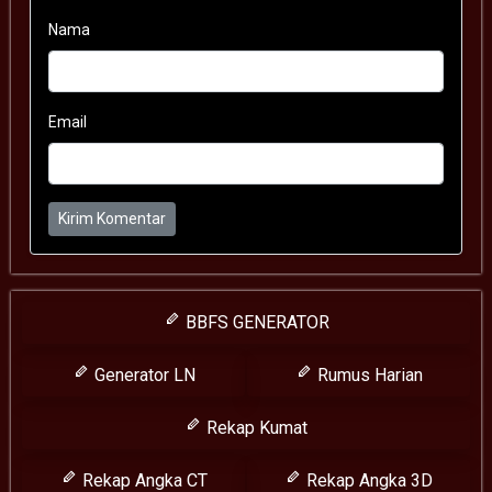
Nama
Email
Kirim Komentar
BBFS GENERATOR
Generator LN
Rumus Harian
Rekap Kumat
Rekap Angka CT
Rekap Angka 3D