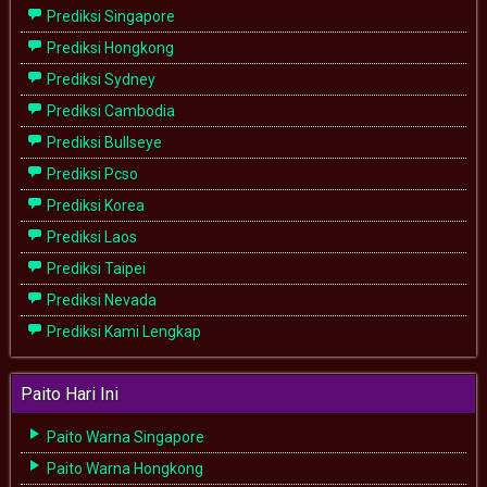
Prediksi Singapore
Prediksi Hongkong
Prediksi Sydney
Prediksi Cambodia
Prediksi Bullseye
Prediksi Pcso
Prediksi Korea
Prediksi Laos
Prediksi Taipei
Prediksi Nevada
Prediksi Kami Lengkap
Paito Hari Ini
Paito Warna Singapore
Paito Warna Hongkong