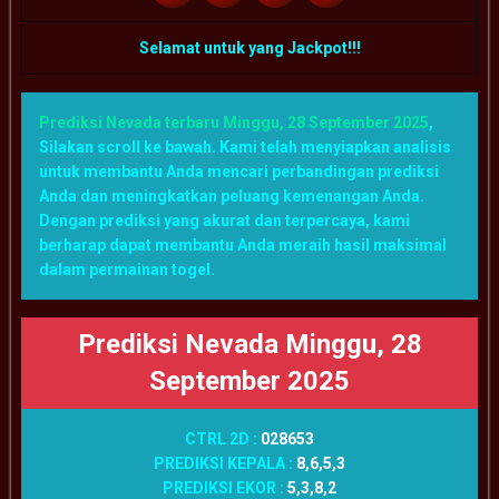
Selamat untuk yang Jackpot!!!
Prediksi Nevada terbaru Minggu, 28 September 2025
,
Silakan scroll ke bawah. Kami telah menyiapkan analisis
untuk membantu Anda mencari perbandingan prediksi
Anda dan meningkatkan peluang kemenangan Anda.
Dengan prediksi yang akurat dan terpercaya, kami
berharap dapat membantu Anda meraih hasil maksimal
dalam permainan togel.
Prediksi Nevada Minggu, 28
September 2025
CTRL 2D :
028653
PREDIKSI KEPALA :
8,6,5,3
PREDIKSI EKOR :
5,3,8,2