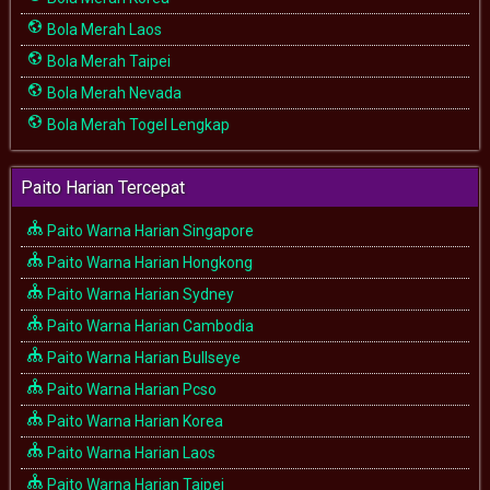
Bola Merah Laos
Bola Merah Taipei
Bola Merah Nevada
Bola Merah Togel Lengkap
Paito Harian Tercepat
Paito Warna Harian Singapore
Paito Warna Harian Hongkong
Paito Warna Harian Sydney
Paito Warna Harian Cambodia
Paito Warna Harian Bullseye
Paito Warna Harian Pcso
Paito Warna Harian Korea
Paito Warna Harian Laos
Paito Warna Harian Taipei