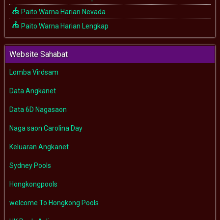
Paito Warna Harian Nevada
Paito Warna Harian Lengkap
Website Sahabat
Lomba Virdsam
Data Angkanet
Data 6D Nagasaon
Naga saon Carolina Day
Keluaran Angkanet
Sydney Pools
Hongkongpools
welcome To Hongkong Pools