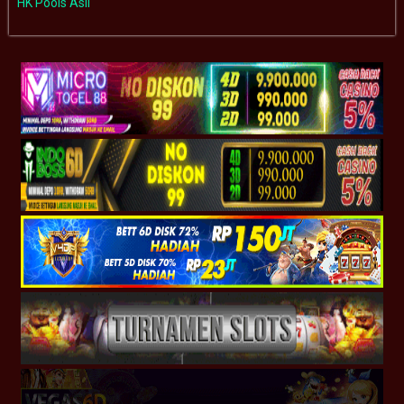
HK Pools Asli