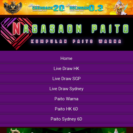
Home
Live Draw HK
Live Draw SGP
Live Draw Sydney
Paito Warna
Paito HK 6D
Paito Sydney 6D