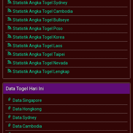
Statistik Angka Togel Sydney
Statistik Angka Togel Cambodia
Statistik Angka Togel Bullseye
Statistik Angka Togel Pcso
Statistik Angka Togel Korea
Statistik Angka Togel Laos
Statistik Angka Togel Taipei
Statistik Angka Togel Nevada
Statistik Angka Togel Lengkap
Data Togel Hari Ini
Data Singapore
Data Hongkong
Data Sydney
Data Cambodia