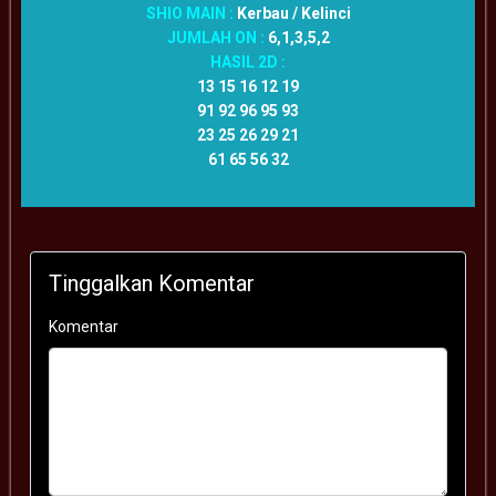
SHIO MAIN :
Kerbau / Kelinci
JUMLAH ON :
6,1,3,5,2
HASIL 2D :
13 15 16 12 19
91 92 96 95 93
23 25 26 29 21
61 65 56 32
Tinggalkan Komentar
Komentar