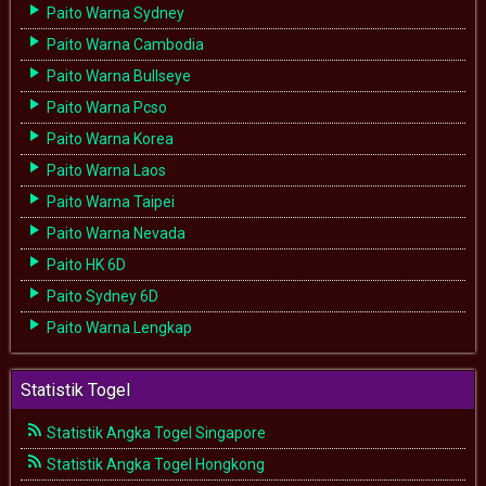
Paito Warna Sydney
Paito Warna Cambodia
Paito Warna Bullseye
Paito Warna Pcso
Paito Warna Korea
Paito Warna Laos
Paito Warna Taipei
Paito Warna Nevada
Paito HK 6D
Paito Sydney 6D
Paito Warna Lengkap
Statistik Togel
Statistik Angka Togel Singapore
Statistik Angka Togel Hongkong