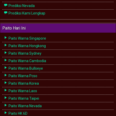
Prediksi Nevada
Prediksi Kami Lengkap
Paito Hari Ini
Paito Warna Singapore
Paito Warna Hongkong
Paito Warna Sydney
Paito Warna Cambodia
Paito Warna Bullseye
Paito Warna Pcso
Paito Warna Korea
Paito Warna Laos
Paito Warna Taipei
Paito Warna Nevada
Paito HK 6D