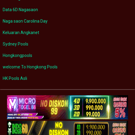
Data 6D Nagasaon
Naga saon Carolina Day
Keluaran Angkanet
Sydney Pools
Hongkongpools
welcome To Hongkong Pools
HK Pools Asli