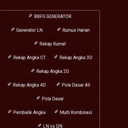
BBFS GENERATOR
Generator LN
Rumus Harian
Rekap Kumat
Rekap Angka CT
Rekap Angka 3D
Rekap Angka 2D
Rekap Angka 4D
Pola Dasar All
Pola Dasar
Pembalik Angka
Multi Kombinasi
LN vs DN