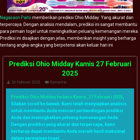
Nagasaon Paito
memberikan prediksi Ohio Midday Yang akurat dan
terpercaya. Dengan analisis mendalam, prediksi ini sangat membantu
para pemain togel untuk meningkatkan peluang kemenangan mereka.
Prediksi ini disajikan dengan jelas, memberikan insight yang berharga
tentang angka-angka yang berpotensi akan keluar hari ini.
Prediksi Ohio Midday Kamis 27 Februari
2025
26 Februari 2025
Komentar
Prediksi Ohio Midday terbaru Kamis, 27 Februari 2025
,
Silakan scroll ke bawah. Kami telah menyiapkan analisis
untuk membantu Anda mencari perbandingan prediksi
Anda dan meningkatkan peluang kemenangan Anda.
Dengan prediksi yang akurat dan terpercaya, kami
berharap dapat membantu Anda meraih hasil maksimal
dalam permainan togel.