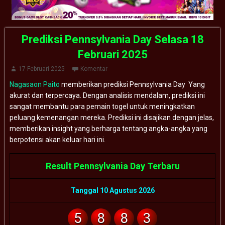
Prediksi Pennsylvania Day Selasa 18
Februari 2025
17 Februari 2025
Komentar
Nagasaon Paito
memberikan prediksi Pennsylvania Day Yang
akurat dan terpercaya. Dengan analisis mendalam, prediksi ini
sangat membantu para pemain togel untuk meningkatkan
peluang kemenangan mereka. Prediksi ini disajikan dengan jelas,
memberikan insight yang berharga tentang angka-angka yang
berpotensi akan keluar hari ini.
Result Pennsylvania Day Terbaru
Tanggal 10 Agustus 2026
5
8
8
3