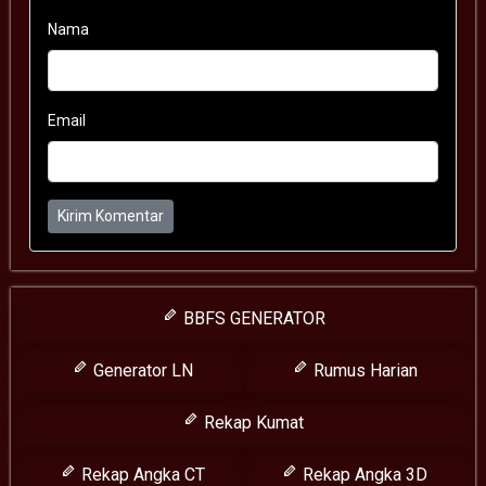
Nama
Email
Kirim Komentar
BBFS GENERATOR
Generator LN
Rumus Harian
Rekap Kumat
Rekap Angka CT
Rekap Angka 3D