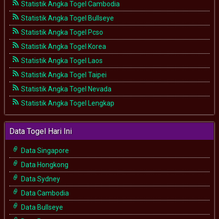
Statistik Angka Togel Cambodia
Statistik Angka Togel Bullseye
Statistik Angka Togel Pcso
Statistik Angka Togel Korea
Statistik Angka Togel Laos
Statistik Angka Togel Taipei
Statistik Angka Togel Nevada
Statistik Angka Togel Lengkap
Data Togel Hari Ini
Data Singapore
Data Hongkong
Data Sydney
Data Cambodia
Data Bullseye