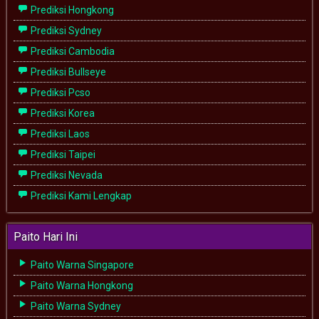
Prediksi Hongkong
Prediksi Sydney
Prediksi Cambodia
Prediksi Bullseye
Prediksi Pcso
Prediksi Korea
Prediksi Laos
Prediksi Taipei
Prediksi Nevada
Prediksi Kami Lengkap
Paito Hari Ini
Paito Warna Singapore
Paito Warna Hongkong
Paito Warna Sydney