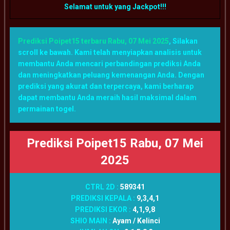
Selamat untuk yang Jackpot!!!
Prediksi Poipet15 terbaru Rabu, 07 Mei 2025
,
Silakan
scroll ke bawah. Kami telah menyiapkan analisis untuk
membantu Anda mencari perbandingan prediksi Anda
dan meningkatkan peluang kemenangan Anda. Dengan
prediksi yang akurat dan terpercaya, kami berharap
dapat membantu Anda meraih hasil maksimal dalam
permainan togel.
Prediksi Poipet15 Rabu, 07 Mei
2025
CTRL 2D :
589341
PREDIKSI KEPALA :
9,3,4,1
PREDIKSI EKOR :
4,1,9,8
SHIO MAIN :
Ayam / Kelinci