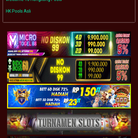
HK Pools Asli