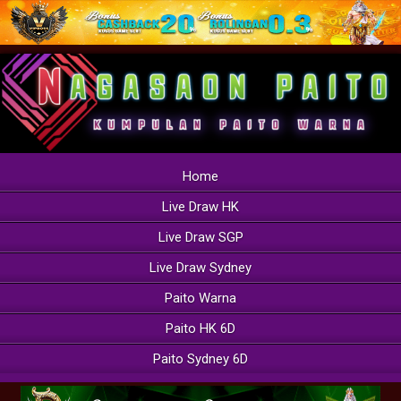
Home
Live Draw HK
Live Draw SGP
Live Draw Sydney
Paito Warna
Paito HK 6D
Paito Sydney 6D