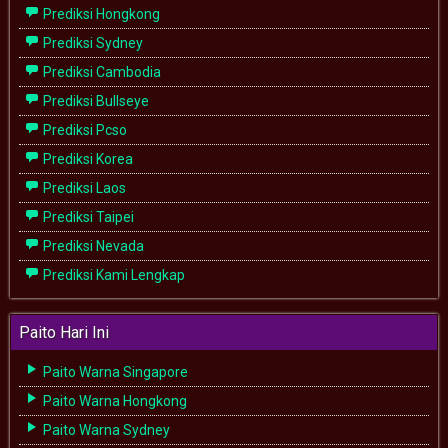
Prediksi Hongkong
Prediksi Sydney
Prediksi Cambodia
Prediksi Bullseye
Prediksi Pcso
Prediksi Korea
Prediksi Laos
Prediksi Taipei
Prediksi Nevada
Prediksi Kami Lengkap
Paito Hari Ini
Paito Warna Singapore
Paito Warna Hongkong
Paito Warna Sydney