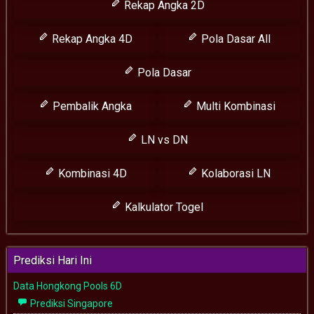
Rekap Angka 2D
Rekap Angka 4D
Pola Dasar All
Pola Dasar
Pembalik Angka
Multi Kombinasi
LN vs DN
Kombinasi 4D
Kolaborasi LN
Kalkulator Togel
Prediksi Hari Ini
Data Hongkong Pools 6D
Prediksi Singapore