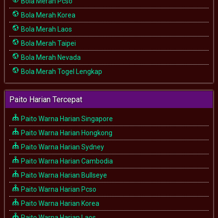
Bola Merah Pcso
Bola Merah Korea
Bola Merah Laos
Bola Merah Taipei
Bola Merah Nevada
Bola Merah Togel Lengkap
Paito Harian Tercepat
Paito Warna Harian Singapore
Paito Warna Harian Hongkong
Paito Warna Harian Sydney
Paito Warna Harian Cambodia
Paito Warna Harian Bullseye
Paito Warna Harian Pcso
Paito Warna Harian Korea
Paito Warna Harian Laos