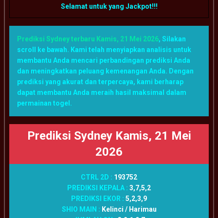
Selamat untuk yang Jackpot!!!
Prediksi Sydney terbaru Kamis, 21 Mei 2026
,
Silakan
scroll ke bawah. Kami telah menyiapkan analisis untuk
membantu Anda mencari perbandingan prediksi Anda
dan meningkatkan peluang kemenangan Anda. Dengan
prediksi yang akurat dan terpercaya, kami berharap
dapat membantu Anda meraih hasil maksimal dalam
permainan togel.
Prediksi Sydney Kamis, 21 Mei
2026
CTRL 2D :
193752
PREDIKSI KEPALA :
3,7,5,2
PREDIKSI EKOR :
5,2,3,9
SHIO MAIN :
Kelinci / Harimau