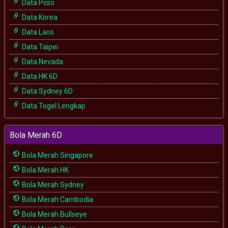
Data Pcso
Data Korea
Data Laos
Data Taipei
Data Nevada
Data HK 6D
Data Sydney 6D
Data Togel Lengkap
Bola Merah 6D
Bola Merah Singapore
Bola Merah HK
Bola Merah Sydney
Bola Merah Cambodia
Bola Merah Bullseye