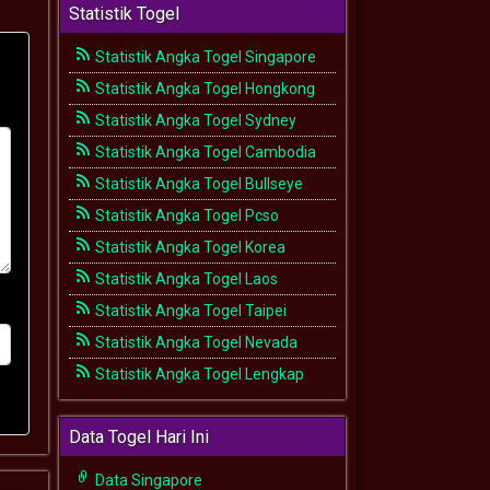
Statistik Togel
Statistik Angka Togel Singapore
Statistik Angka Togel Hongkong
Statistik Angka Togel Sydney
Statistik Angka Togel Cambodia
Statistik Angka Togel Bullseye
Statistik Angka Togel Pcso
Statistik Angka Togel Korea
Statistik Angka Togel Laos
Statistik Angka Togel Taipei
Statistik Angka Togel Nevada
Statistik Angka Togel Lengkap
Data Togel Hari Ini
Data Singapore