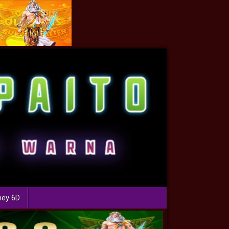
ney 6D