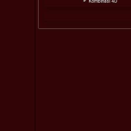
Kombinasi 4D