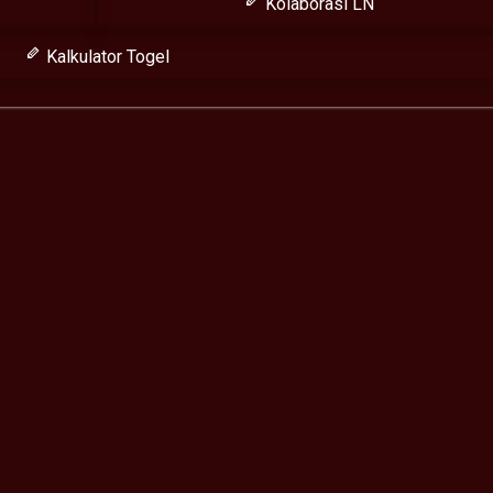
Kolaborasi LN
Kalkulator Togel