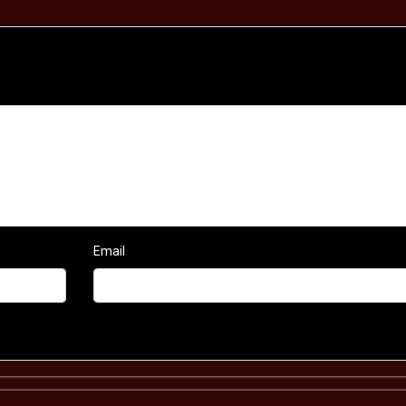
Email