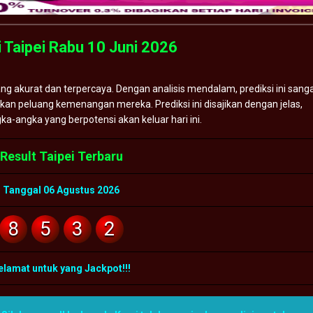
i Taipei Rabu 10 Juni 2026
g akurat dan terpercaya. Dengan analisis mendalam, prediksi ini sang
n peluang kemenangan mereka. Prediksi ini disajikan dengan jelas,
a-angka yang berpotensi akan keluar hari ini.
Result Taipei Terbaru
Tanggal 06 Agustus 2026
8
5
3
2
elamat untuk yang Jackpot!!!