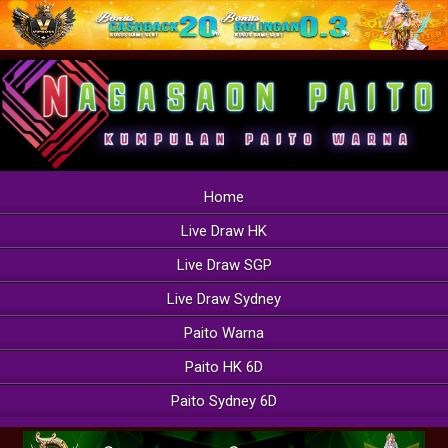
Home
Live Draw HK
Live Draw SGP
Live Draw Sydney
Paito Warna
Paito HK 6D
Paito Sydney 6D