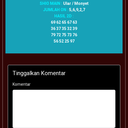
SHIO MAIN :
Ular / Monyet
JUMLAH ON :
5,6,9,2,7
HASIL 2D :
69 62 65 67 63
36 37 35 32 39
79 72 75 73 76
56 52 25 97
Tinggalkan Komentar
Komentar