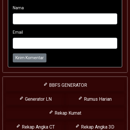
Nama
Email
Kirim Komentar
BBFS GENERATOR
Generator LN
Rumus Harian
Rekap Kumat
Rekap Angka CT
Rekap Angka 3D