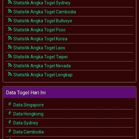
Statistik Angka Togel Sydney
Statistik Angka Togel Cambodia
Statistik Angka Togel Bullseye
Statistik Angka Togel Pcso
Statistik Angka Togel Korea
Statistik Angka Togel Laos
Statistik Angka Togel Taipei
Statistik Angka Togel Nevada
Statistik Angka Togel Lengkap
Data Togel Hari Ini
Data Singapore
Data Hongkong
Data Sydney
Data Cambodia