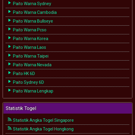
Paito Warna Sydney
Paito Warna Cambodia
Paito Warna Bullseye
Paito Warna Pcso
Paito Warna Korea
Paito Warna Laos
Paito Warna Taipei
Paito Warna Nevada
Paito HK 6D
Paito Sydney 6D
Paito Warna Lengkap
Statistik Togel
Statistik Angka Togel Singapore
Statistik Angka Togel Hongkong