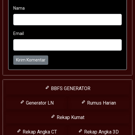
Nama
Email
Kirim Komentar
BBFS GENERATOR
Generator LN
Rumus Harian
Rekap Kumat
Rekap Angka CT
Rekap Angka 3D