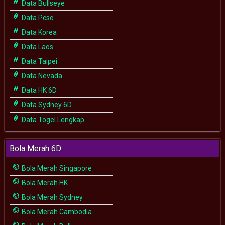
Data Bullseye
Data Pcso
Data Korea
Data Laos
Data Taipei
Data Nevada
Data HK 6D
Data Sydney 6D
Data Togel Lengkap
Bola Merah 6D
Bola Merah Singapore
Bola Merah HK
Bola Merah Sydney
Bola Merah Cambodia