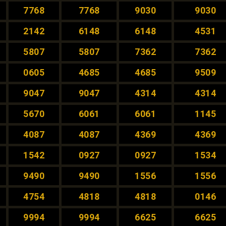
7768
7768
9030
9030
2142
6148
6148
4531
5807
5807
7362
7362
0605
4685
4685
9509
9047
9047
4314
4314
5670
6061
6061
1145
4087
4087
4369
4369
1542
0927
0927
1534
9490
9490
1556
1556
4754
4818
4818
0146
9994
9994
6625
6625