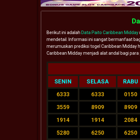
Da
Berikut ini adalah
Data Paito Caribbean Midday
mendetail. Informasi ini sangat bermanfaat ba
merumuskan prediksi togel Caribbean Midday ha
Caribbean Midday menjadi alat andal bagi p
SENIN
SELASA
RABU
6333
6333
0150
3559
8909
8909
1914
1914
2084
5280
6250
6250