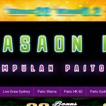
Live Draw Sydney
Paito Warna
Paito HK 6D
Paito Syd