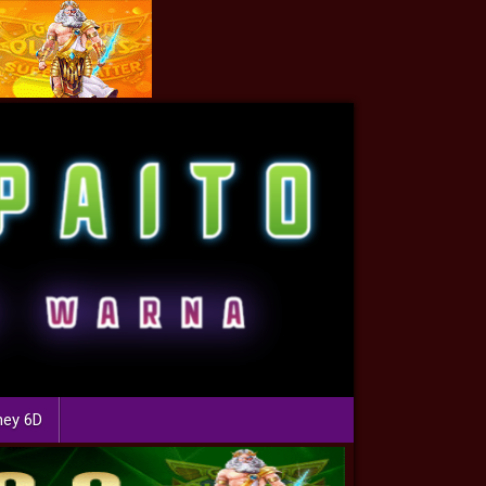
ney 6D