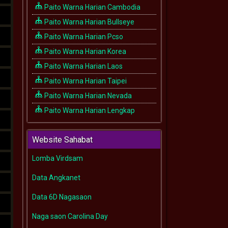
Paito Warna Harian Cambodia
Paito Warna Harian Bullseye
Paito Warna Harian Pcso
Paito Warna Harian Korea
Paito Warna Harian Laos
Paito Warna Harian Taipei
Paito Warna Harian Nevada
Paito Warna Harian Lengkap
Website Sahabat
Lomba Virdsam
Data Angkanet
Data 6D Nagasaon
Naga saon Carolina Day