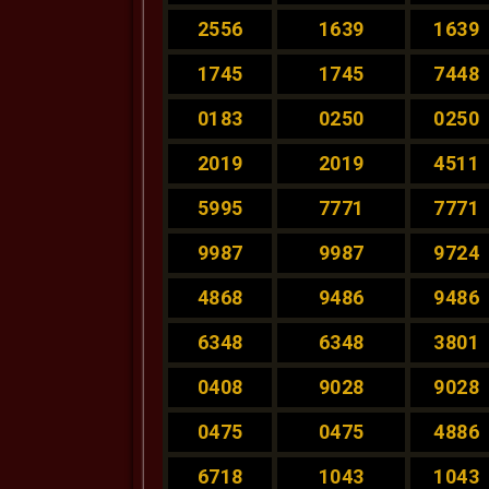
2556
1639
1639
1745
1745
7448
0183
0250
0250
2019
2019
4511
5995
7771
7771
9987
9987
9724
4868
9486
9486
6348
6348
3801
0408
9028
9028
0475
0475
4886
6718
1043
1043