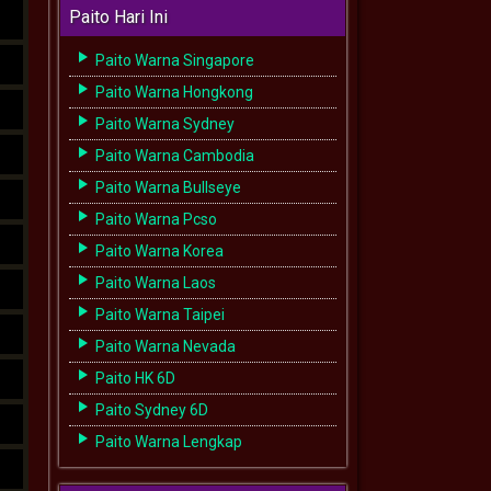
Paito Hari Ini
Paito Warna Singapore
Paito Warna Hongkong
Paito Warna Sydney
Paito Warna Cambodia
Paito Warna Bullseye
Paito Warna Pcso
Paito Warna Korea
Paito Warna Laos
Paito Warna Taipei
Paito Warna Nevada
Paito HK 6D
Paito Sydney 6D
Paito Warna Lengkap