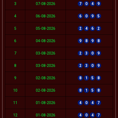
3
07-08-2026
7
0
4
9
4
06-08-2026
6
0
9
5
5
05-08-2026
2
4
6
2
6
04-08-2026
9
8
9
8
7
03-08-2026
2
3
0
9
8
03-08-2026
2
3
0
9
9
02-08-2026
8
1
5
8
10
02-08-2026
8
1
5
8
11
01-08-2026
4
0
4
7
12
01-08-2026
4
0
4
7