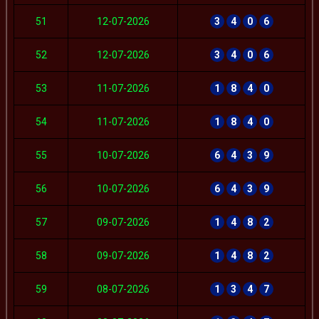
51
12-07-2026
3
4
0
6
52
12-07-2026
3
4
0
6
53
11-07-2026
1
8
4
0
54
11-07-2026
1
8
4
0
55
10-07-2026
6
4
3
9
56
10-07-2026
6
4
3
9
57
09-07-2026
1
4
8
2
58
09-07-2026
1
4
8
2
59
08-07-2026
1
3
4
7