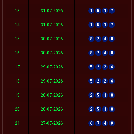
13
31-07-2026
1
5
1
7
14
31-07-2026
1
5
1
7
15
30-07-2026
8
2
4
0
16
30-07-2026
8
2
4
0
17
29-07-2026
5
2
2
6
18
29-07-2026
5
2
2
6
19
28-07-2026
2
5
1
8
20
28-07-2026
2
5
1
8
21
27-07-2026
6
7
4
9