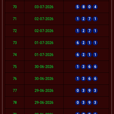
70
03-07-2026
5
8
0
4
71
02-07-2026
1
2
7
1
72
02-07-2026
1
2
7
1
73
01-07-2026
6
2
1
1
74
01-07-2026
6
2
1
1
75
30-06-2026
1
3
6
6
76
30-06-2026
1
3
6
6
77
29-06-2026
0
3
9
3
78
29-06-2026
0
3
9
3