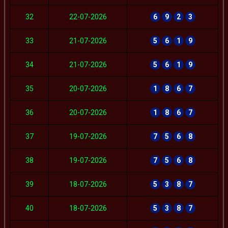
32
22-07-2026
6
9
2
3
33
21-07-2026
5
6
1
9
34
21-07-2026
5
6
1
9
35
20-07-2026
1
8
6
7
36
20-07-2026
1
8
6
7
37
19-07-2026
7
5
6
8
38
19-07-2026
7
5
6
8
39
18-07-2026
5
3
8
7
40
18-07-2026
5
3
8
7