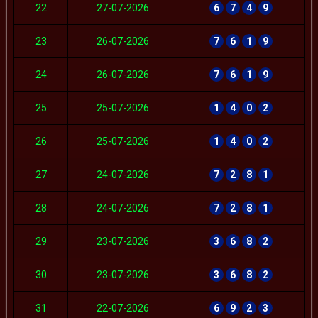
22
27-07-2026
6
7
4
9
23
26-07-2026
7
6
1
9
24
26-07-2026
7
6
1
9
25
25-07-2026
1
4
0
2
26
25-07-2026
1
4
0
2
27
24-07-2026
7
2
8
1
28
24-07-2026
7
2
8
1
29
23-07-2026
3
6
8
2
30
23-07-2026
3
6
8
2
31
22-07-2026
6
9
2
3