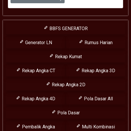
BBFS GENERATOR
Generator LN
Rumus Harian
Rekap Kumat
Rekap Angka CT
Rekap Angka 3D
Rekap Angka 2D
Rekap Angka 4D
Pola Dasar All
Pola Dasar
Pembalik Angka
Multi Kombinasi