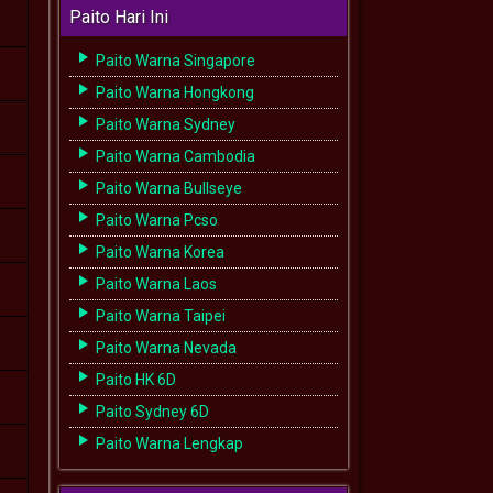
Paito Hari Ini
Paito Warna Singapore
Paito Warna Hongkong
Paito Warna Sydney
Paito Warna Cambodia
Paito Warna Bullseye
Paito Warna Pcso
Paito Warna Korea
Paito Warna Laos
Paito Warna Taipei
Paito Warna Nevada
Paito HK 6D
Paito Sydney 6D
Paito Warna Lengkap