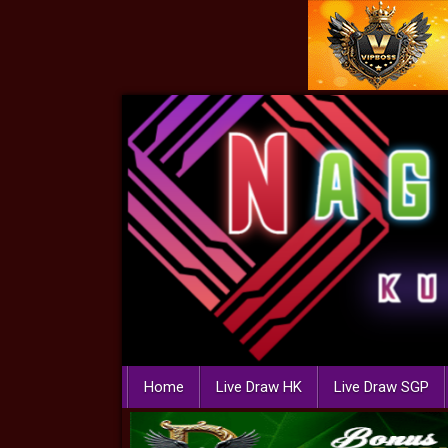
Home
Live Draw HK
Live Draw SGP