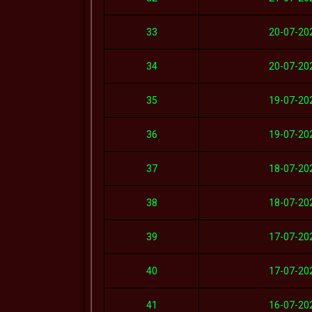
33
20-07-20
34
20-07-20
35
19-07-20
36
19-07-20
37
18-07-20
38
18-07-20
39
17-07-20
40
17-07-20
41
16-07-20