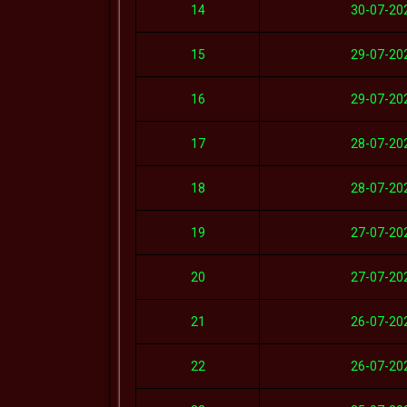
14
30-07-20
15
29-07-20
16
29-07-20
17
28-07-20
18
28-07-20
19
27-07-20
20
27-07-20
21
26-07-20
22
26-07-20