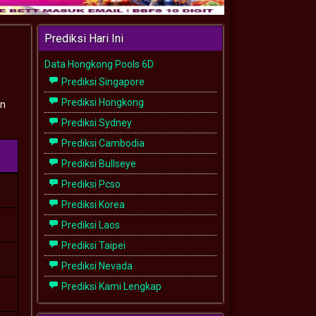
Prediksi Hari Ini
Data Hongkong Pools 6D
Prediksi Singapore
Prediksi Hongkong
an
Prediksi Sydney
Prediksi Cambodia
Prediksi Bullseye
Prediksi Pcso
Prediksi Korea
Prediksi Laos
Prediksi Taipei
Prediksi Nevada
Prediksi Kami Lengkap