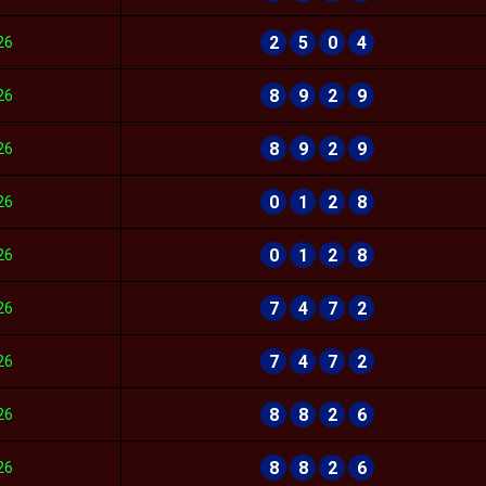
2
5
0
4
26
8
9
2
9
26
8
9
2
9
26
0
1
2
8
26
0
1
2
8
26
7
4
7
2
26
7
4
7
2
26
8
8
2
6
26
8
8
2
6
26