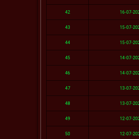
42
16-07-20
43
15-07-20
44
15-07-20
45
14-07-20
46
14-07-20
47
13-07-20
48
13-07-20
49
12-07-20
50
12-07-20