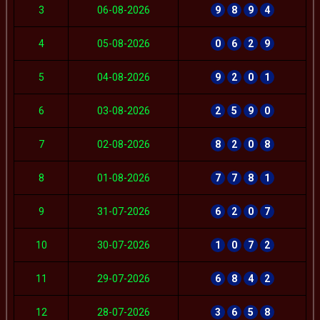
3
06-08-2026
9
8
9
4
4
05-08-2026
0
6
2
9
5
04-08-2026
9
2
0
1
6
03-08-2026
2
5
9
0
7
02-08-2026
8
2
0
8
8
01-08-2026
7
7
8
1
9
31-07-2026
6
2
0
7
10
30-07-2026
1
0
7
2
11
29-07-2026
6
8
4
2
12
28-07-2026
3
6
5
8