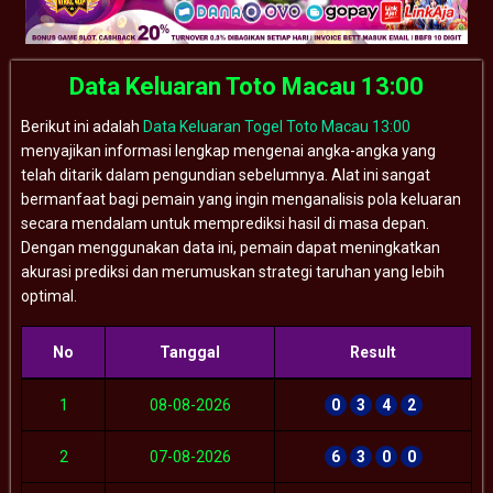
Data Keluaran Toto Macau 13:00
Berikut ini adalah
Data Keluaran Togel Toto Macau 13:00
menyajikan informasi lengkap mengenai angka-angka yang
telah ditarik dalam pengundian sebelumnya. Alat ini sangat
bermanfaat bagi pemain yang ingin menganalisis pola keluaran
secara mendalam untuk memprediksi hasil di masa depan.
Dengan menggunakan data ini, pemain dapat meningkatkan
akurasi prediksi dan merumuskan strategi taruhan yang lebih
optimal.
No
Tanggal
Result
1
08-08-2026
0
3
4
2
2
07-08-2026
6
3
0
0