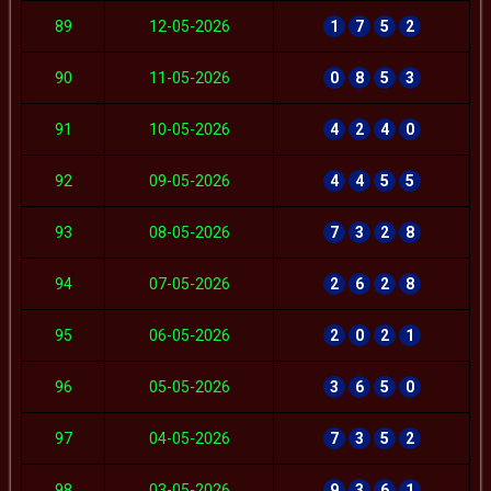
89
12-05-2026
1
7
5
2
90
11-05-2026
0
8
5
3
91
10-05-2026
4
2
4
0
92
09-05-2026
4
4
5
5
93
08-05-2026
7
3
2
8
94
07-05-2026
2
6
2
8
95
06-05-2026
2
0
2
1
96
05-05-2026
3
6
5
0
97
04-05-2026
7
3
5
2
98
03-05-2026
9
3
6
1