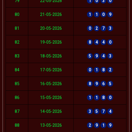
79
22-05-2026
1
0
3
0
80
21-05-2026
1
1
0
9
81
20-05-2026
0
2
7
3
82
19-05-2026
8
4
4
0
83
18-05-2026
5
9
4
3
84
17-05-2026
0
1
8
2
85
16-05-2026
8
9
6
5
86
15-05-2026
1
1
8
0
87
14-05-2026
3
5
7
4
88
13-05-2026
2
9
1
9